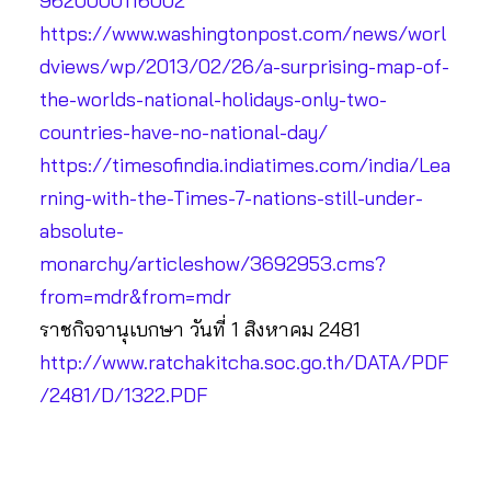
9620000116002
https://www.washingtonpost.com/news/worl
dviews/wp/2013/02/26/a-surprising-map-of-
the-worlds-national-holidays-only-two-
countries-have-no-national-day/
https://timesofindia.indiatimes.com/india/Lea
rning-with-the-Times-7-nations-still-under-
absolute-
monarchy/articleshow/3692953.cms?
from=mdr&from=mdr
ราชกิจจานุเบกษา วันที่ 1 สิงหาคม 2481
http://www.ratchakitcha.soc.go.th/DATA/PDF
/2481/D/1322.PDF