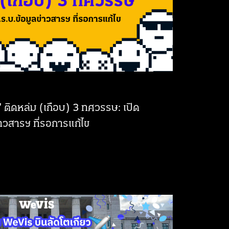
มูล’ ติดหล่ม (เกือบ) 3 ทศวรรษ: เปิด
าวสารฯ ที่รอการแก้ไข