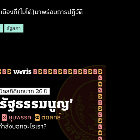
มืองที่(ไม่ได้)มาพร้อมการปฏิวัติ
ย
รัฐสภา