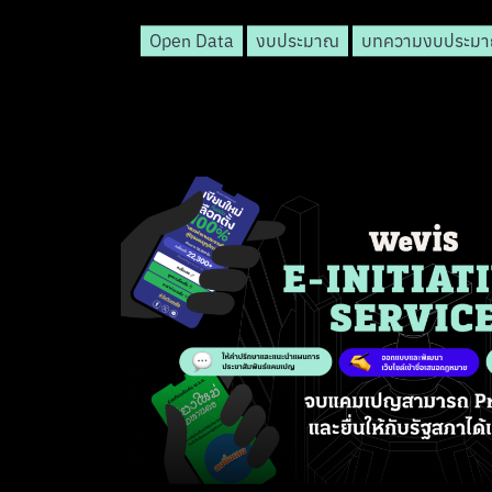
Open Data
งบประมาณ
บทความงบประม