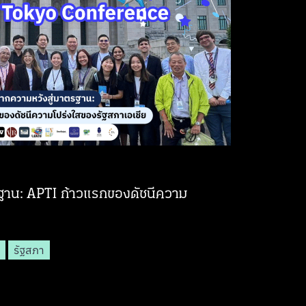
ฐาน: APTI ก้าวแรกของดัชนีความ
รัฐสภา