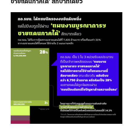
ชายแดนภาคใต้’ สักบาทเดียว