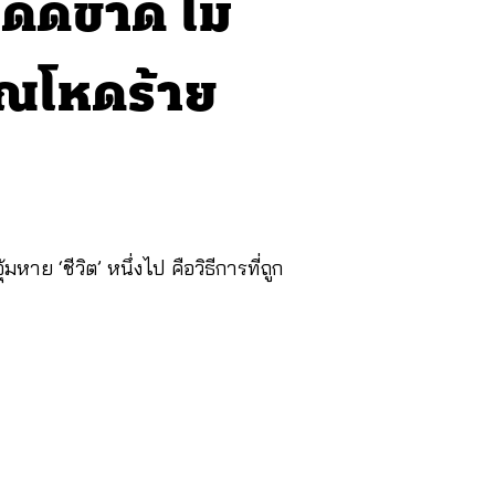
ด็ดขาด ไม่
ุณโหดร้าย
ย ‘ชีวิต’ หนึ่งไป คือวิธีการที่ถูก