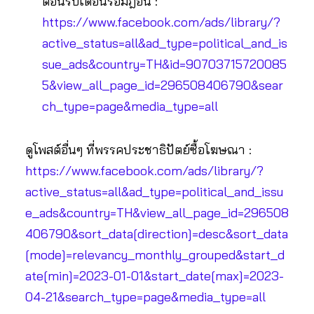
ต้อนรับเดือนรอมฎอน :
https://www.facebook.com/ads/library/?
active_status=all&ad_type=political_and_is
sue_ads&country=TH&id=90703715720085
5&view_all_page_id=296508406790&sear
ch_type=page&media_type=all
ดูโพสต์อื่นๆ ที่พรรคประชาธิปัตย์ซื้อโฆษณา :
https://www.facebook.com/ads/library/?
active_status=all&ad_type=political_and_issu
e_ads&country=TH&view_all_page_id=296508
406790&sort_data[direction]=desc&sort_data
[mode]=relevancy_monthly_grouped&start_d
ate[min]=2023-01-01&start_date[max]=2023-
04-21&search_type=page&media_type=all