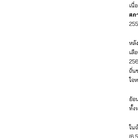
เนื
สภา
255
หลั
เลื
256
ถิ่
ใจ
ย้อ
ทั้
ในจ
(6.