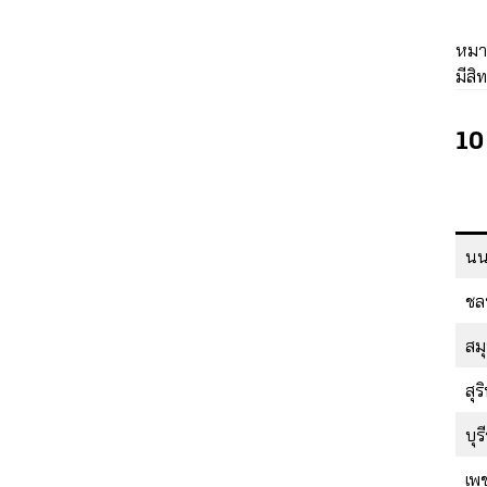
หมาย
มีสิ
10 
นน
ชลบ
สม
สุร
บุรี
เพ