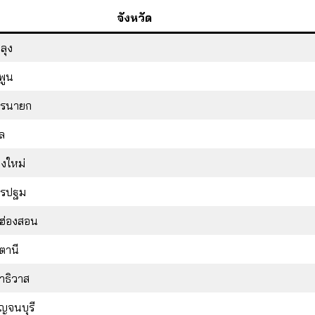
จังหวัด
ลุง
พูน
รนายก
ูล
ยงใหม่
รปฐม
่ฮ่องสอน
ตตานี
าธิวาส
ญจนบุรี