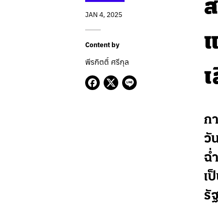
ส
JAN 4, 2025
แ
Content by
พีรกิตติ์ ศรีกุล
เ
กา
วั
ฉ่
เป
รั