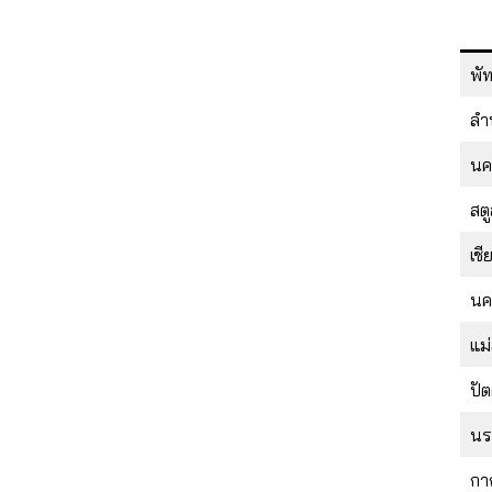
พัท
ลำ
นค
สต
เชี
นค
แม
ปั
นร
กา