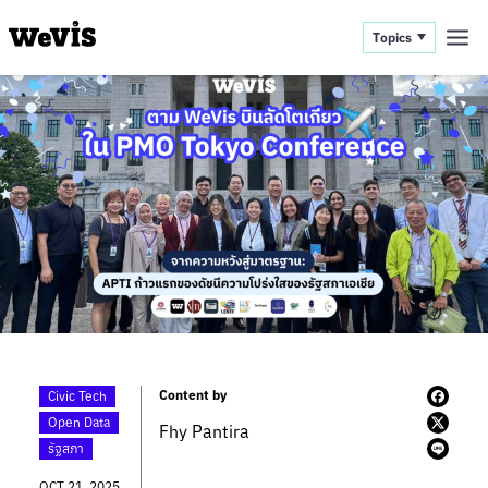
Topics
Content by
Civic Tech
Open Data
Fhy Pantira
รัฐสภา
OCT 21, 2025