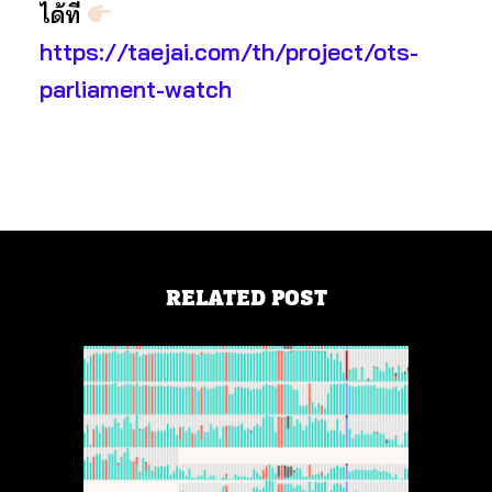
ได้ที่
https://taejai.com/th/project/ots-
parliament-watch
RELATED POST