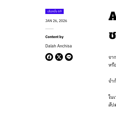
A
เลือกตั้ง 69
JAN 26, 2026
ช
Content by
Dalah Anchisa
จาก
หรื
จำก
ในเ
สัป