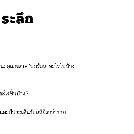
 ระลึก
่าน: คุณพลาด ‘ปมร้อน’ อะไรไปบ้าง
ะไรขึ้นบ้าง?
ะมีประเด็นร้อนถี่ยิ่งกว่าราย