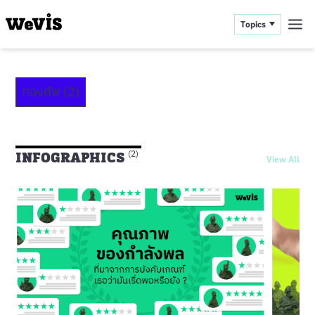
Topics
กองทัพ (2)
INFOGRAPHICS
(2)
View All