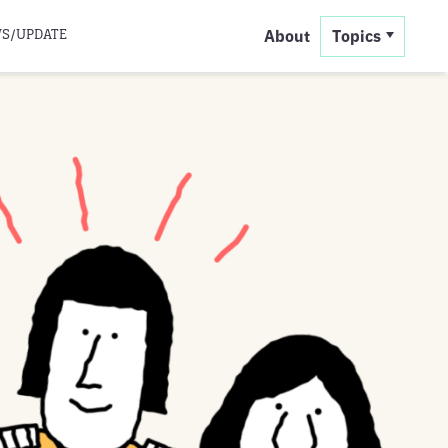
S/UPDATE
About
Topics