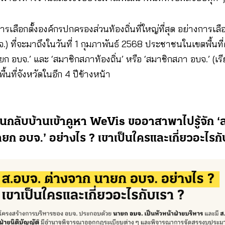
ารเลือกตั้งองค์กรปกครองส่วนท้องถิ่นที่ใหญ่ที่สุด อย่างการเลื
.) ที่จะมาถึงในวันที่ 1 กุมภาพันธ์ 2568 ประชาชนในเขตพื้นที่ต้อง
ยก อบจ.’ และ ‘สมาชิกสภาท้องถิ่น’ หรือ ‘สมาชิกสภา อบจ.’ (เร
ื้นที่จังหวัดในอีก 4 ปีข้างหน้า
อนกลับบ้านเข้าคูหา WeVis ขออาสาพาไปรู้จัก ‘ส
ายก อบจ.’ อย่างไร ? เขาเป็นใครและเกี่ยวอะไรกั