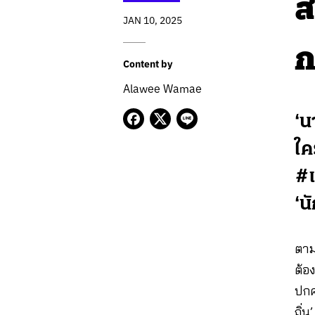
ส
JAN 10, 2025
ก
Content by
Alawee Wamae
‘น
ใค
#เ
‘น
ตาม
ต้อ
ปกค
ถิ่