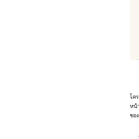
โคร
หน้
ของ