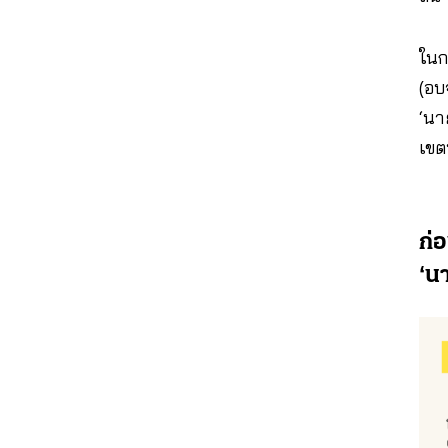
ในก
(อบจ
‘นา
เขตพ
ก่
‘น