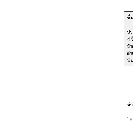
ที่
ปร
4 ป
ถ้
ตำแ
พ้
จ
1 ค