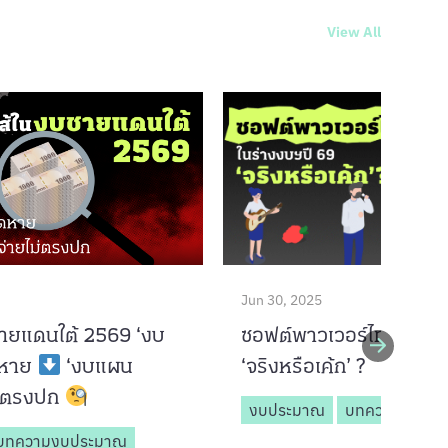
View All
Jun 30, 2025
ซอฟต์พาวเวอร์ไทยในร่า
ชายแดนใต้ 2569 ‘งบ
‘จริงหรือเค้ก’ ?
ดหาย
‘งบแผน
ไม่ตรงปก
งบประมาณ
บทความงบปร
บทความงบประมาณ