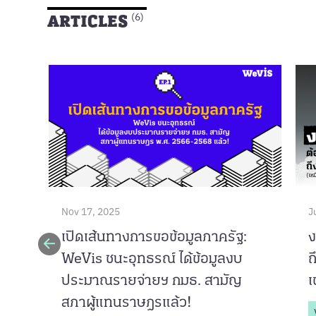
ARTICLES
(6)
Nov 17, 2025
J
เปิดเส้นทางการขอข้อมูลภาครัฐ:
ง
WeVis ชนะอุทธรณ์ ได้ข้อมูลงบ
ถ
ประมาณรายจ่ายฯ กมธ. สามัญ
เ
สภาผู้แทนราษฎรแล้ว!